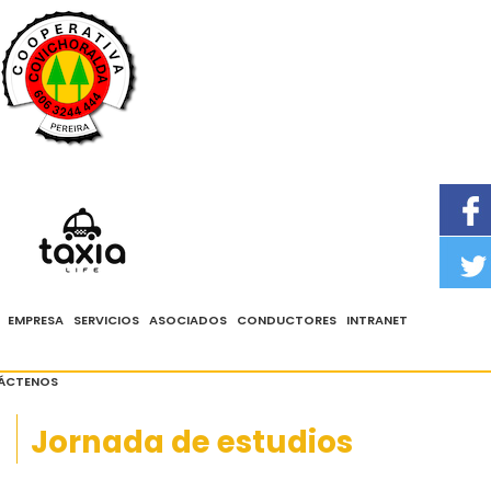
PBX: 324 4444 - Whatsapp 3104288888
Solicita tu taxi
aquí
EMPRESA
SERVICIOS
ASOCIADOS
CONDUCTORES
INTRANET
ÁCTENOS
Jornada de estudios