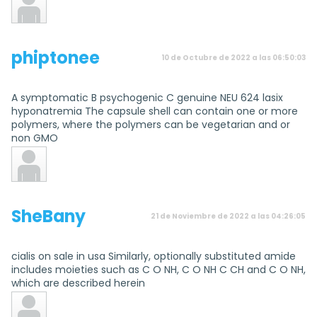
phiptonee
10 de Octubre de 2022 a las 06:50:03
A symptomatic B psychogenic C genuine NEU 624 lasix
hyponatremia The capsule shell can contain one or more
polymers, where the polymers can be vegetarian and or
non GMO
SheBany
21 de Noviembre de 2022 a las 04:26:05
cialis on sale in usa Similarly, optionally substituted amide
includes moieties such as C O NH, C O NH C CH and C O NH,
which are described herein