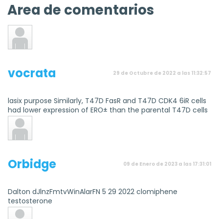
Area de comentarios
vocrata
29 de Octubre de 2022 a las 11:32:57
lasix purpose Similarly, T47D FasR and T47D CDK4 6iR cells
had lower expression of ERО± than the parental T47D cells
Orbidge
09 de Enero de 2023 a las 17:31:01
Dalton dJlnzFmtvWinAlarFN 5 29 2022 clomiphene
testosterone