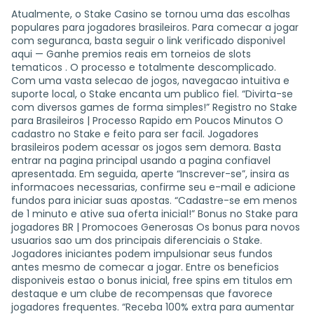
Atualmente, o Stake Casino se tornou uma das escolhas
populares para jogadores brasileiros. Para comecar a jogar
com seguranca, basta seguir o link verificado disponivel
aqui — Ganhe premios reais em torneios de slots
tematicos . O processo e totalmente descomplicado.
Com uma vasta selecao de jogos, navegacao intuitiva e
suporte local, o Stake encanta um publico fiel. “Divirta-se
com diversos games de forma simples!” Registro no Stake
para Brasileiros | Processo Rapido em Poucos Minutos O
cadastro no Stake e feito para ser facil. Jogadores
brasileiros podem acessar os jogos sem demora. Basta
entrar na pagina principal usando a pagina confiavel
apresentada. Em seguida, aperte “Inscrever-se”, insira as
informacoes necessarias, confirme seu e-mail e adicione
fundos para iniciar suas apostas. “Cadastre-se em menos
de 1 minuto e ative sua oferta inicial!” Bonus no Stake para
jogadores BR | Promocoes Generosas Os bonus para novos
usuarios sao um dos principais diferenciais o Stake.
Jogadores iniciantes podem impulsionar seus fundos
antes mesmo de comecar a jogar. Entre os beneficios
disponiveis estao o bonus inicial, free spins em titulos em
destaque e um clube de recompensas que favorece
jogadores frequentes. “Receba 100% extra para aumentar