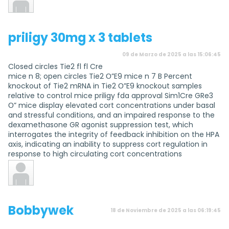
priligy 30mg x 3 tablets
09 de Marzo de 2025 a las 15:06:45
Closed circles Tie2 fl fl Cre
mice n 8; open circles Tie2 О”E9 mice n 7 B Percent
knockout of Tie2 mRNA in Tie2 О”E9 knockout samples
relative to control mice priligy fda approval Sim1Cre GRe3
О” mice display elevated cort concentrations under basal
and stressful conditions, and an impaired response to the
dexamethasone GR agonist suppression test, which
interrogates the integrity of feedback inhibition on the HPA
axis, indicating an inability to suppress cort regulation in
response to high circulating cort concentrations
Bobbywek
18 de Noviembre de 2025 a las 06:19:45