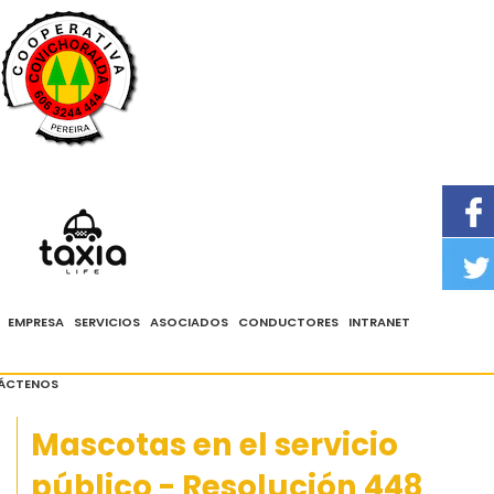
PBX: 324 4444 - Whatsapp 3104288888
Solicita tu taxi
aquí
EMPRESA
SERVICIOS
ASOCIADOS
CONDUCTORES
INTRANET
ÁCTENOS
Mascotas en el servicio
público - Resolución 448