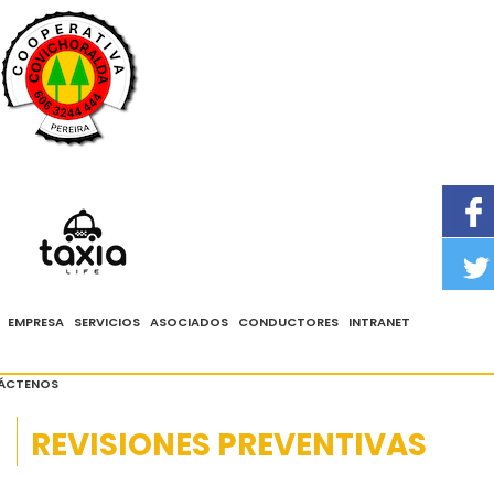
PBX: 324 4444 - Whatsapp 3104288888
Solicita tu taxi
aquí
EMPRESA
SERVICIOS
ASOCIADOS
CONDUCTORES
INTRANET
ÁCTENOS
REVISIONES PREVENTIVAS