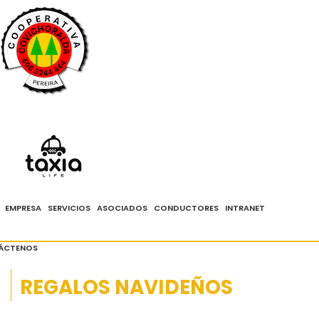
PBX: 324 4444 - Whatsapp 3104288888
Solicita tu taxi
aquí
EMPRESA
SERVICIOS
ASOCIADOS
CONDUCTORES
INTRANET
ÁCTENOS
REGALOS NAVIDEÑOS