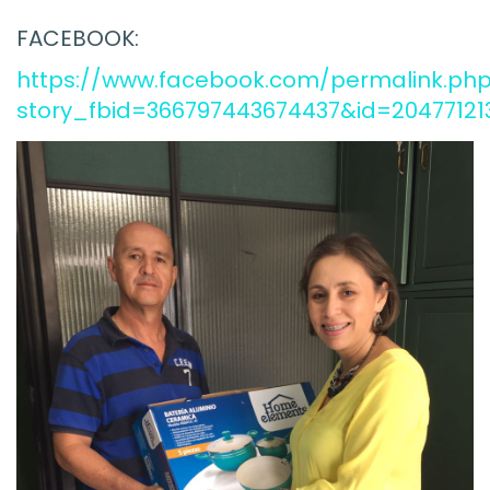
FACEBOOK:
https://www.facebook.com/permalink.ph
story_fbid=366797443674437&id=20477121